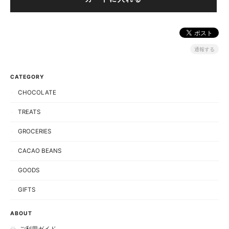
通報する
CATEGORY
CHOCOLATE
TREATS
GROCERIES
CACAO BEANS
GOODS
GIFTS
ABOUT
ご利用ガイド